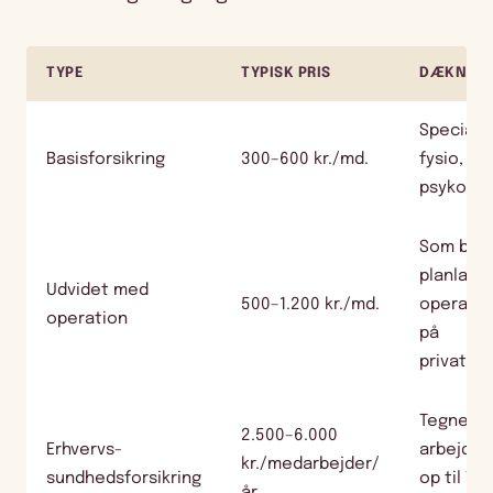
TYPE
TYPISK PRIS
DÆKNIN
Speciall
Basisforsikring
300–600 kr./md.
fysio,
psykolog
Som basi
planlagt
Udvidet med
500–1.200 kr./md.
operatio
operation
på
privathos
Tegnes v
2.500–6.000
Erhvervs-
arbejdsg
kr./medarbejder/
sundhedsforsikring
op til 7.7
år