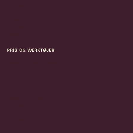
Sælgeransvarsforsikring
Tandforsikring
Trailerforsikring
Ulykkesforsikring
Veteranforsikring
PRIS OG VÆRKTØJER
Beregn din besparelse
Bilforsikring pris
Elbilforsikring pris
Indboforsikring pris
Husforsikring pris
Rejseforsikring pris
Sundhedsforsikring pris
Tandforsikring pris
Hundeforsikring pris
Livsforsikring pris