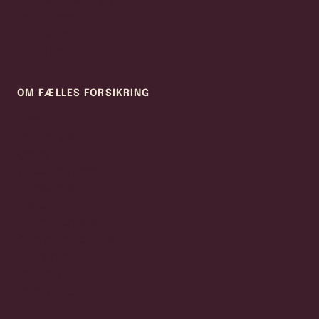
Ulykkesforsikring pris
Forsikringstjek
Samlerabat
Skift til os
OM FÆLLES FORSIKRING
Hjem
Forsikringer
Om os
Vores partnere
Anmeldelser
Presse
Job og karriere
Gebyrer og afgifter
Kontakt os
Få hjælp
Få et tilbud