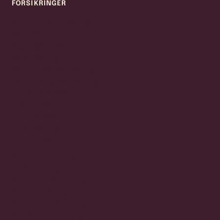
FORSIKRINGER
Autocamperforsikring
Bilforsikring
Bygningsforsikring
Bådforsikring
Børneulykkesforsikring
Campingvognsforsikring
Ejerskifteforsikring
Elbilforsikring
Hundeforsikring
Husforsikring
Indboforsikring
Knallertforsikring
Livsforsikring
Motorcykelforsikring
Rejseforsikring
Sommerhusforsikring
Sundhedsforsikring