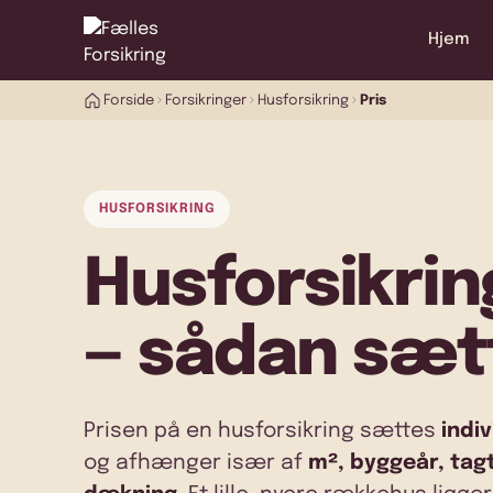
Hjem
Forside
Forsikringer
Husforsikring
Pris
HUSFORSIKRING
Husforsikrin
— sådan sæt
Prisen på en husforsikring sættes
indi
og afhænger især af
m², byggeår, tagt