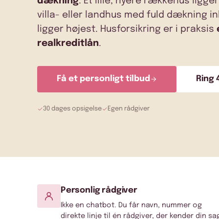
dækning
. Et lille, nyere rækkehus ligge
villa- eller landhus med fuld dækning in
ligger højest. Husforsikring er i praksis
realkreditlån
.
Få et personligt tilbud
Ring 
30 dages opsigelse
Egen rådgiver
Personlig rådgiver
Ikke en chatbot. Du får navn, nummer og
direkte linje til én rådgiver, der kender din sa