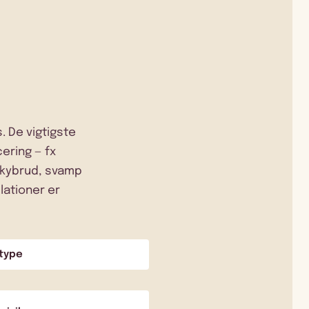
. De vigtigste
ering — fx
 skybrud, svamp
lationer er
type