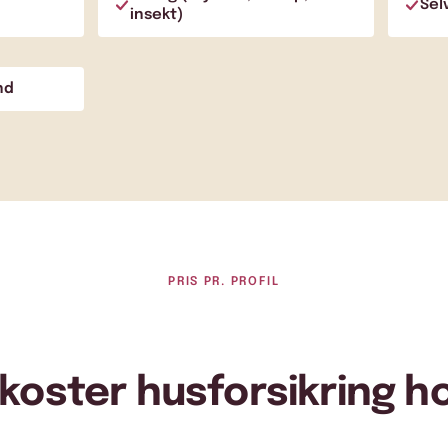
Sel
insekt)
nd
PRIS PR. PROFIL
koster husforsikring h