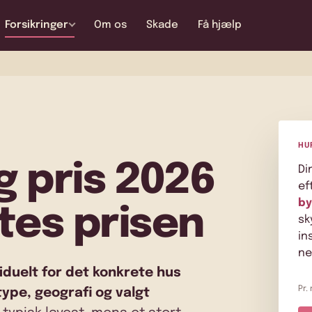
Forsikringer
Om os
Skade
Få hjælp
HU
g pris 2026
Di
ef
by
tes prisen
sk
in
ne
viduelt for det konkrete hus
Pr.
ype, geografi og valgt