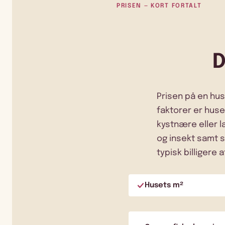
PRISEN — KORT FORTALT
D
Prisen på en hus
faktorer er huse
kystnære eller l
og insekt samt se
typisk billigere a
Husets m²