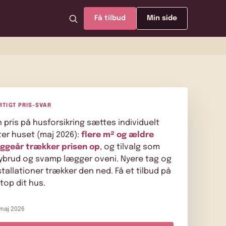
Få tilbud
Min side
RTIGT PRIS-SVAR
n pris på husforsikring sættes individuelt
ter huset (maj 2026):
flere m² og ældre
ggeår trækker prisen op
, og tilvalg som
ybrud
og svamp lægger oveni. Nyere tag og
stallationer trækker den ned. Få et tilbud på
top dit hus.
 maj 2026