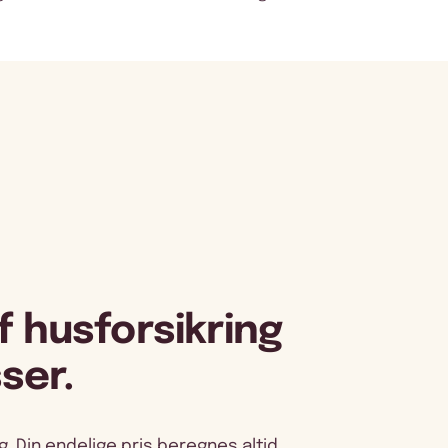
f husforsikring
ser.
. Din endelige pris beregnes altid