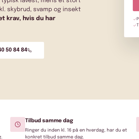
r typisk lavest, mens et stort
kl. skybrud, svamp og insekt
et krav, hvis du har
P
T
40 50 84 84
Tilbud samme dag
Ringer du inden kl. 16 på en hverdag, har du et
g.
konkret tilbud samme dag.