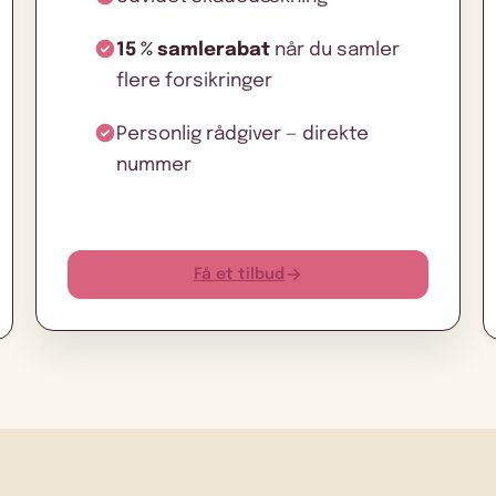
15 % samlerabat
når du samler
flere forsikringer
Personlig rådgiver — direkte
nummer
Få et tilbud