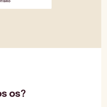
vrisiko
os os?