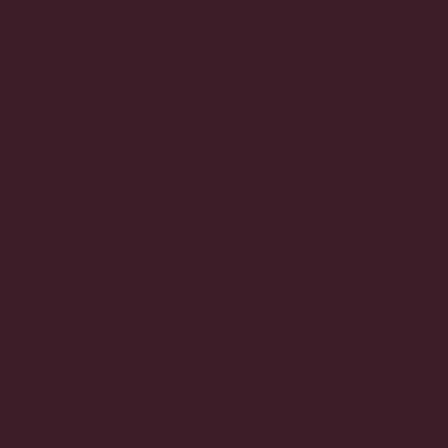
Bygningsforsikring
Bådforsikring
Børneulykkesforsikring
Campingvognsforsikring
Ejerskifteforsikring
Elbilforsikring
Hundeforsikring
Husforsikring
Indboforsikring
Knallertforsikring
Livsforsikring
Motorcykelforsikring
Rejseforsikring
Sommerhusforsikring
Sundhedsforsikring
Sælgeransvarsforsikring
Tandforsikring
Trailerforsikring
Ulykkesforsikring