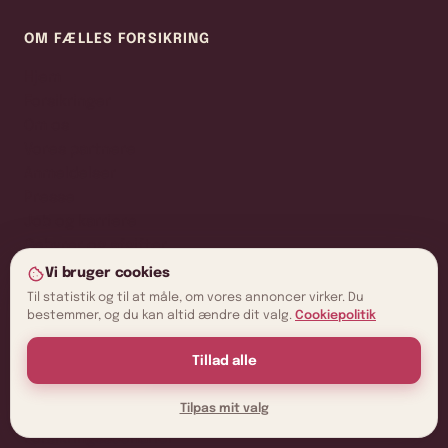
OM FÆLLES FORSIKRING
Hjem
Forsikringer
Om os
Vores partnere
Anmeldelser
Presse
Job og karriere
Gebyrer og afgifter
Kontakt os
Vi bruger cookies
Få hjælp
Til statistik og til at måle, om vores annoncer virker. Du
bestemmer, og du kan altid ændre dit valg.
Cookiepolitik
Få et tilbud
Tillad alle
BLIV KLOGERE
Tilpas mit valg
Bilforsikring efter mærke
Forsikringsscenarier