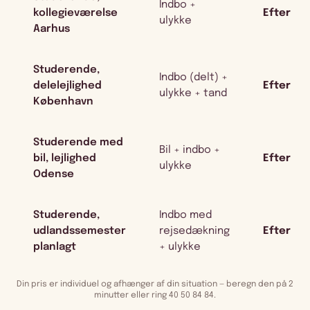
Indbo +
kollegieværelse
Efter ko
ulykke
Aarhus
Studerende,
Indbo (delt) +
delelejlighed
Efter ko
ulykke + tand
København
Studerende med
Bil + indbo +
bil, lejlighed
Efter ko
ulykke
Odense
Studerende,
Indbo med
udlandssemester
rejsedækning
Efter ko
planlagt
+ ulykke
Din pris er individuel og afhænger af din situation — beregn den på 2
minutter eller ring 40 50 84 84.