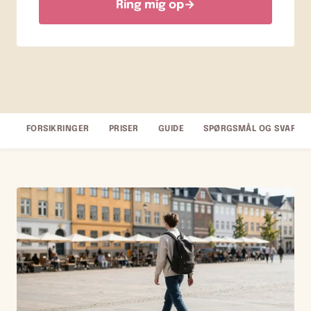
Ring mig op
→
FORSIKRINGER
PRISER
GUIDE
SPØRGSMÅL OG SVAR