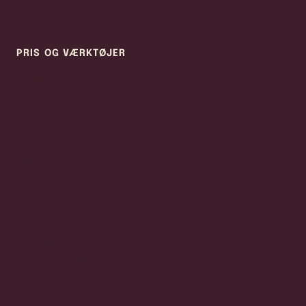
Veteranforsikring
PRIS OG VÆRKTØJER
Beregn din besparelse
Bilforsikring pris
Elbilforsikring pris
Indboforsikring pris
Husforsikring pris
Rejseforsikring pris
Sundhedsforsikring pris
Tandforsikring pris
Hundeforsikring pris
Livsforsikring pris
Ulykkesforsikring pris
Forsikringstjek
Samlerabat
Skift til os