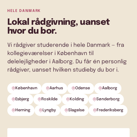
HELE DANMARK
Lokal rådgivning, uanset
hvor du bor.
Vi rådgiver studerende i hele Danmark — fra
kollegieværelser i København til
delelejligheder i Aalborg. Du får én personlig
rådgiver, uanset hvilken studieby du bor i.
København
Aarhus
Odense
Aalborg
Esbjerg
Roskilde
Kolding
Sønderborg
Herning
Lyngby
Slagelse
Frederiksberg