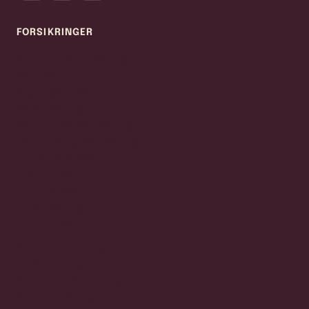
FORSIKRINGER
Autocamperforsikring
Bilforsikring
Bygningsforsikring
Bådforsikring
Børneulykkesforsikring
Campingvognsforsikring
Ejerskifteforsikring
Elbilforsikring
Hundeforsikring
Husforsikring
Indboforsikring
Knallertforsikring
Livsforsikring
Motorcykelforsikring
Rejseforsikring