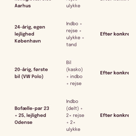
Aarhus
ulykke
Indbo +
24-årig, egen
rejse +
lejlighed
Efter konkret 
ulykke +
København
tand
Bil
20-årig, første
(kasko)
Efter konkret 
bil (VW Polo)
+ indbo
+ rejse
Indbo
Bofælle-par 23
(delt) +
+ 25, lejlighed
2× rejse
Efter konkret 
Odense
+ 2×
ulykke