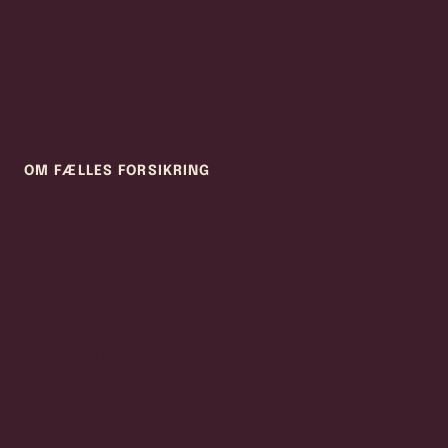
Livsforsikring pris
Ulykkesforsikring pris
Forsikringstjek
Samlerabat
Skift til os
OM FÆLLES FORSIKRING
Hjem
Forsikringer
Om os
Vores partnere
Anmeldelser
Presse
Job og karriere
Gebyrer og afgifter
Kontakt os
Få hjælp