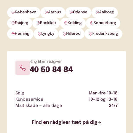
København
Aarhus
Odense
Aalborg
Esbjerg
Roskilde
Kolding
Sønderborg
Herning
Lyngby
Hillerød
Frederiksberg
Ring til en rådgiver
40 50 84 84
Salg
Man–fre 10–18
Kundeservice
10–12 og 13–16
Akut skade — alle dage
24/7
Find en rådgiver tæt på dig