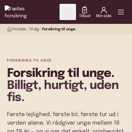
Søg
Tilbud
Min side
Forside
Til dig
Forsikring til unge
FORSIKRING TIL UNGE
Forsikring til unge.
Billigt, hurtigt, uden
fis.
Første lejlighed, første bil, første tur ud i
verden alene. Vi rådgiver unge mellem 18
og 29 år — og vi gør det enkelt, prisbevidst