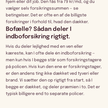
hjem eller dit job. Den fås fra 79 kr/md, og du
vælger selv forsikringssummen — se
betingelser. Det er ofte en af de billigste
forsikringer i forhold til, hvad den dækker.
Bofælle? Sådan deler I
indboforsikring rigtigt.
Hvis du deler lejlighed med en ven eller
kæreste, kan I ofte dele én indboforsikring —
men kun hvis I begge står som forsikringstagere
på policen. Hvis kun den ene er forsikringstager,
er den andens ting ikke dækket ved tyveri eller
brand. Vi sætter den op rigtigt fra start, så I
begge er dækket, og deler præmien i to. Det er
typisk billigere end to separate policer.