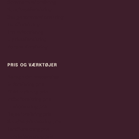
Sommerhusforsikring
Sundhedsforsikring
Sælgeransvarsforsikring
Tandforsikring
Trailerforsikring
Ulykkesforsikring
Veteranforsikring
PRIS OG VÆRKTØJER
Beregn din besparelse
Bilforsikring pris
Elbilforsikring pris
Indboforsikring pris
Husforsikring pris
Rejseforsikring pris
Sundhedsforsikring pris
Tandforsikring pris
Hundeforsikring pris