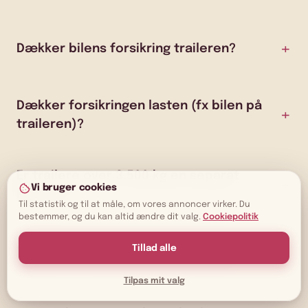
Dækker bilens forsikring traileren?
Dækker forsikringen lasten (fx bilen på
traileren)?
Er trailere over 3.500 kg en separat
Vi bruger cookies
klasse?
Til statistik og til at måle, om vores annoncer virker. Du
bestemmer, og du kan altid ændre dit valg.
Cookiepolitik
Tillad alle
Dækker forsikringen i hele Europa?
Tilpas mit valg