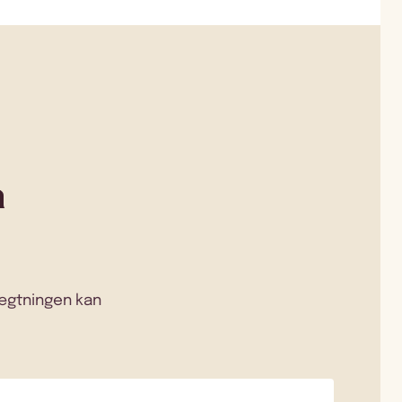
å
Vægtningen kan