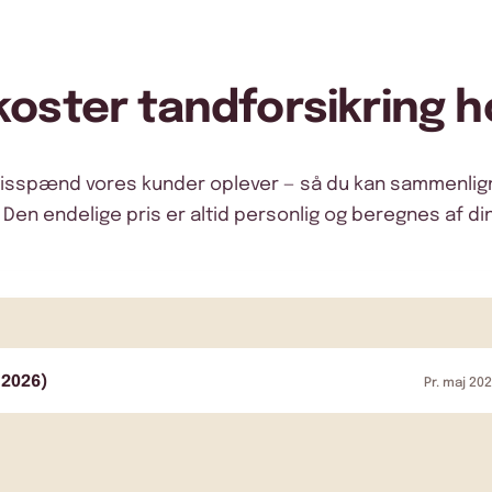
koster tandforsikring h
risspænd vores kunder oplever — så du kan sammenli
. Den endelige pris er altid personlig og beregnes af din
j 2026)
Pr. maj 20