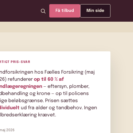
Få tilbud
Min side
RTIGT PRIS-SVAR
ndforsikringen hos Fælles Forsikring (maj
26) refunderer
op til 60 % af
ndlægeregningen
— eftersyn, plomber,
dbehandling og krone — op til policens
lige beløbsgrænse. Prisen sættes
dividuelt
ud fra alder og tandbehov. Ingen
lbredserklæring krævet.
 maj 2026