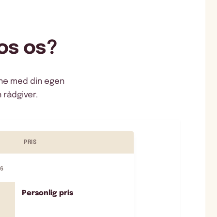
os os?
gne med din egen
 rådgiver.
PRIS
26
Personlig pris