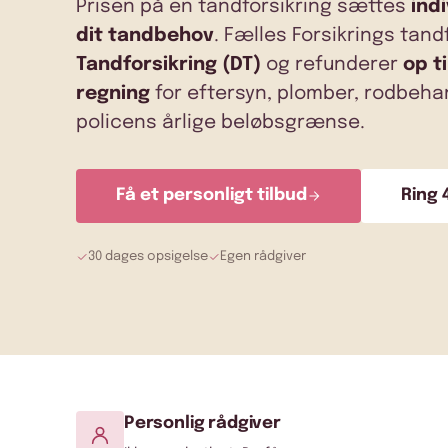
Prisen på en tandforsikring sættes
indi
dit tandbehov
. Fælles Forsikrings
tandf
Tandforsikring (DT)
og refunderer
op t
regning
for eftersyn, plomber, rodbehan
policens årlige beløbsgrænse.
Få et personligt tilbud
Ring 
30 dages opsigelse
Egen rådgiver
Personlig rådgiver