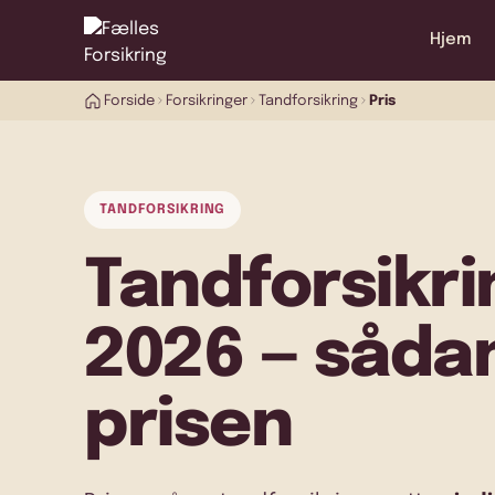
Hjem
Forside
Forsikringer
Tandforsikring
Pris
TANDFORSIKRING
Tandforsikri
2026 — såda
prisen