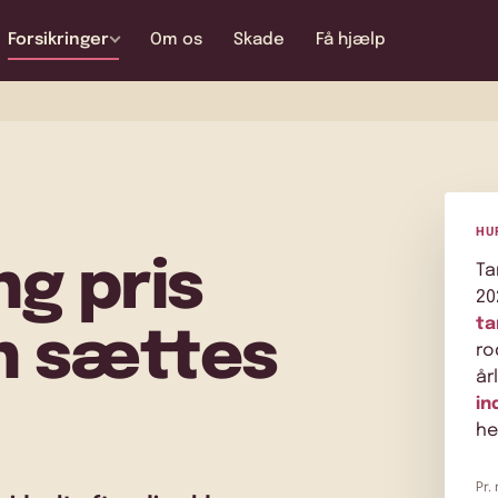
Forsikringer
Om os
Skade
Få hjælp
HU
ng pris
Ta
20
ta
n sættes
ro
år
in
he
Pr.