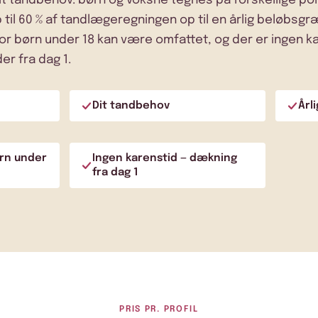
dit tandbehov: børn og voksne tegnes på forskellige pol
 til 60 % af tandlægeregningen op til en årlig beløbsg
or børn under 18 kan være omfattet, og der er ingen k
r fra dag 1.
Dit tandbehov
Årl
ørn under
Ingen karenstid — dækning
fra dag 1
PRIS PR. PROFIL