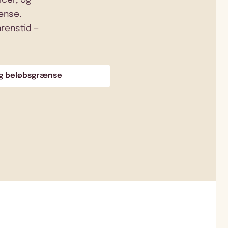
icer, og
rænse.
arenstid —
ig beløbsgrænse