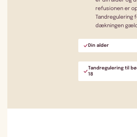
er din alder og 
refusionen er op
Tandregulering f
dækningen gælde
Din alder
Tandregulering til b
18