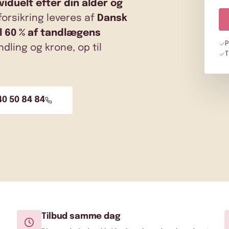
viduelt efter din alder og
orsikring
leveres af
Dansk
il 60 % af tandlægens
P
dling og krone, op til
T
40 50 84 84
Tilbud samme dag