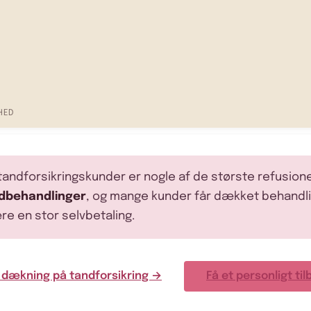
HED
tandforsikringskunder er nogle af de største refusione
odbehandlinger
, og mange kunder får dækket behandli
ære en stor selvbetaling.
 dækning på tandforsikring →
Få et personligt til