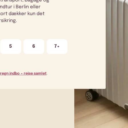
transport, bagage og
tur i Berlin eller
skort dækker kun det
sikring.
5
6
7+
regn indbo + rejse samlet
.