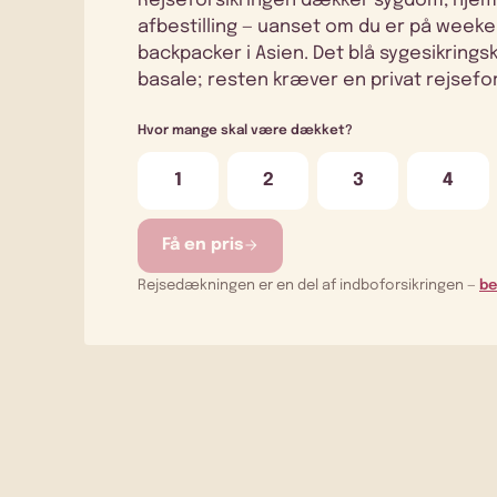
Rejseforsikringen dækker sygdom, hjem
afbestilling — uanset om du er på weekend
backpacker i Asien. Det blå sygesikring
basale; resten kræver en privat rejsefor
Hvor mange skal være dækket?
1
2
3
4
Få en pris
Rejsedækningen er en del af indboforsikringen —
be