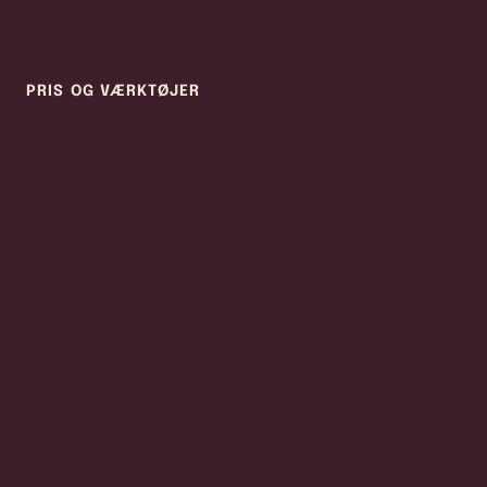
Ulykkesforsikring
Veteranforsikring
PRIS OG VÆRKTØJER
Beregn din besparelse
Bilforsikring pris
Elbilforsikring pris
Indboforsikring pris
Husforsikring pris
Rejseforsikring pris
Sundhedsforsikring pris
Tandforsikring pris
Hundeforsikring pris
Livsforsikring pris
Ulykkesforsikring pris
Forsikringstjek
Samlerabat
Skift til os