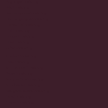
Bygningsforsikring
Bådforsikring
Børneulykkesforsikring
Campingvognsforsikring
Ejerskifteforsikring
Elbilforsikring
Hundeforsikring
Husforsikring
Indboforsikring
Knallertforsikring
Livsforsikring
Motorcykelforsikring
Rejseforsikring
Sommerhusforsikring
Sundhedsforsikring
Sælgeransvarsforsikring
Tandforsikring
Trailerforsikring