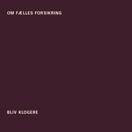
OM FÆLLES FORSIKRING
Hjem
Forsikringer
Om os
Vores partnere
Anmeldelser
Presse
Job og karriere
Gebyrer og afgifter
Kontakt os
Få hjælp
Få et tilbud
BLIV KLOGERE
Bilforsikring efter mærke
Forsikringsscenarier