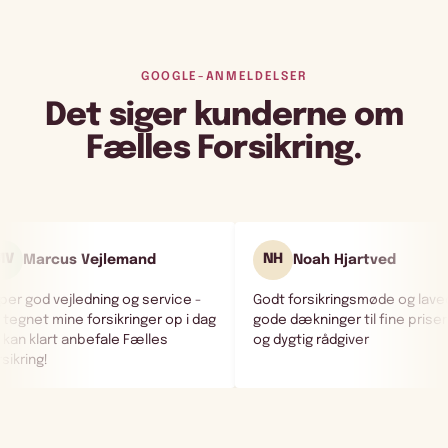
GOOGLE-ANMELDELSER
Det siger kunderne om
Fælles Forsikring.
AR
jartved
Andre Rørstrøm
ngsmøde og lavede
Dygtige rådgivere der tilbyder
til fine priser - flink
skarpe priser - 5 stjerner herfra
iver