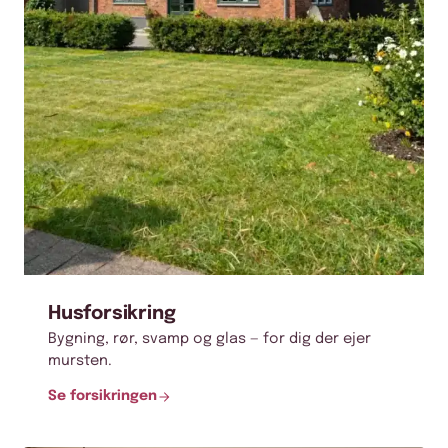
Husforsikring
Bygning, rør, svamp og glas — for dig der ejer
mursten.
Se forsikringen