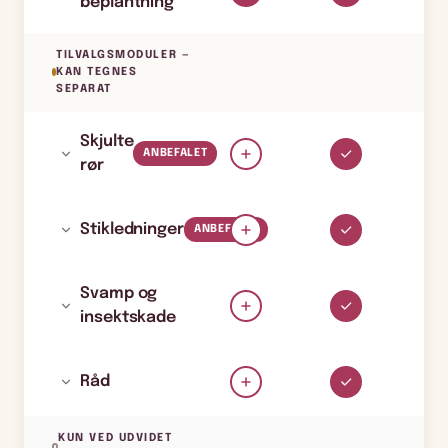
beplantning
TILVALGSMODULER —
KAN TEGNES
SEPARAT
Skjulte
ANBEFALET
rør
Stikledninger
ANBEFALET
Svamp og
insektskade
Råd
KUN VED UDVIDET