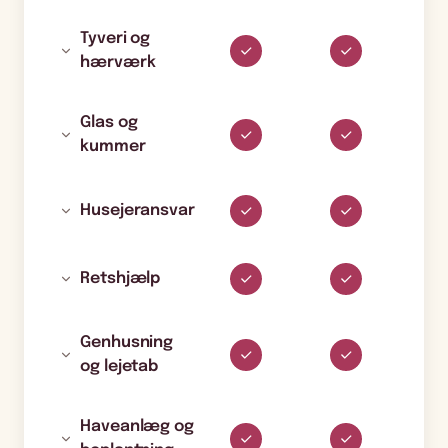
Tyveri og
hærværk
Glas og
kummer
Husejeransvar
Retshjælp
Genhusning
og lejetab
Haveanlæg og