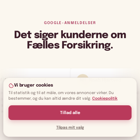
GOOGLE-ANMELDELSER
Det siger kunderne om
Fælles Forsikring.
AR
 Hjartved
Andre Rørstrøm
Vi bruger cookies
kringsmøde og lavede
Dygtige rådgivere der tilbyder
Til statistik og til at måle, om vores annoncer virker. Du
bestemmer, og du kan altid ændre dit valg.
Cookiepolitik
er til fine priser - flink
skarpe priser - 5 stjerner herfra
ådgiver
Tillad alle
Tilpas mit valg