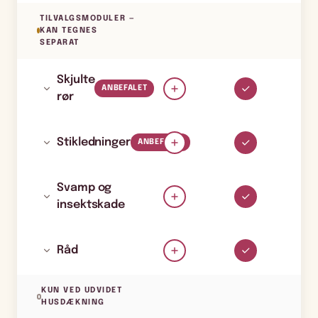
TILVALGSMODULER —
KAN TEGNES
SEPARAT
Skjulte
ANBEFALET
rør
Stikledninger
ANBEFALET
Svamp og
insektskade
Råd
KUN VED UDVIDET
HUSDÆKNING