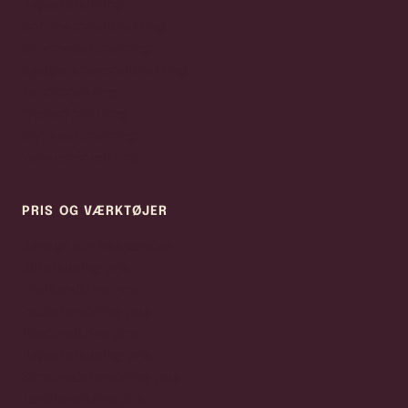
Rejseforsikring
Sommerhusforsikring
Sundhedsforsikring
Sælgeransvarsforsikring
Tandforsikring
Trailerforsikring
Ulykkesforsikring
Veteranforsikring
PRIS OG VÆRKTØJER
Beregn din besparelse
Bilforsikring pris
Elbilforsikring pris
Indboforsikring pris
Husforsikring pris
Rejseforsikring pris
Sundhedsforsikring pris
Tandforsikring pris