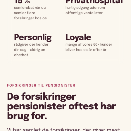
15 %
Privathospital
samlerabat når du
hurtig adgang uden om
samler flere
offentlige ventelister
forsikringer hos os
Personlig
Loyale
rådgiver der kender
mange af vores 60+ kunder
din sag — aldrig en
bliver hos os år efter år
chatbot
FORSIKRINGER TIL PENSIONISTER
De forsikringer
pensionister oftest har
brug for.
Vi har samlet de forsikringer, der giver mest