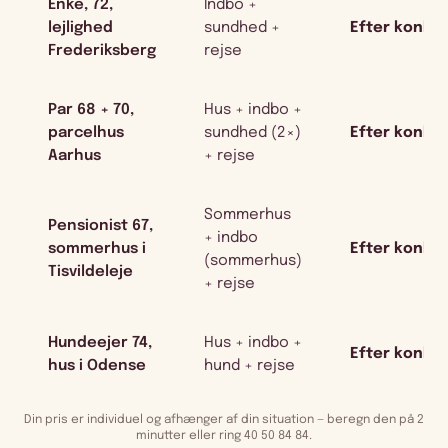
Enke, 72,
Indbo +
lejlighed
sundhed +
Efter konkr
Frederiksberg
rejse
Par 68 + 70,
Hus + indbo +
parcelhus
sundhed (2×)
Efter konkr
Aarhus
+ rejse
Sommerhus
Pensionist 67,
+ indbo
sommerhus i
Efter konkr
(sommerhus)
Tisvildeleje
+ rejse
Hundeejer 74,
Hus + indbo +
Efter konkr
hus i Odense
hund + rejse
Din pris er individuel og afhænger af din situation — beregn den på 2
minutter eller ring 40 50 84 84.