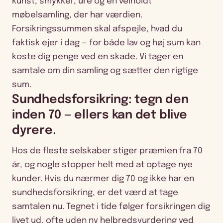
kunst, smykker, ure og en velholdt
møbelsamling, der har værdien.
Forsikringssummen skal afspejle, hvad du
faktisk ejer i dag — for både lav og høj sum kan
koste dig penge ved en skade. Vi tager en
samtale om din samling og sætter den rigtige
sum.
Sundhedsforsikring: tegn den
inden 70 — ellers kan det blive
dyrere.
Hos de fleste selskaber stiger præmien fra 70
år, og nogle stopper helt med at optage nye
kunder. Hvis du nærmer dig 70 og ikke har en
sundhedsforsikring, er det værd at tage
samtalen nu. Tegnet i tide følger forsikringen dig
livet ud, ofte uden ny helbredsvurdering ved