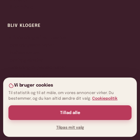
Få hjælp
Få et tilbud
BLIV KLOGERE
Bilforsikring efter mærke
Forsikringsscenarier
Livshændelser
Forebyg skader
Forsikring til pensionister
Forsikring til unge
Forsikring til studerende
Vi bruger cookies
Forsikring til køreskolebil
Til statistik og til at måle, om vores annoncer virker. Du
bestemmer, og du kan altid ændre dit valg.
Cookiepolitik
Tillad alle
Handelsbetingelser
Cookie politik
Copyright © 2026 ·
Tilpas mit valg
Fælles Forsikring
Privatlivspolitik