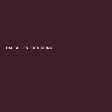
Hundeforsikring pris
Livsforsikring pris
Ulykkesforsikring pris
Forsikringstjek
Samlerabat
Skift til os
OM FÆLLES FORSIKRING
Hjem
Forsikringer
Om os
Vores partnere
Anmeldelser
Presse
Job og karriere
Gebyrer og afgifter
Kontakt os