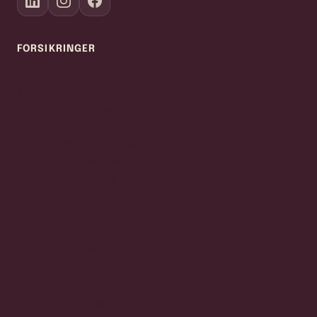
FORSIKRINGER
Autocamperforsikring
Bilforsikring
Bygningsforsikring
Bådforsikring
Børneulykkesforsikring
Campingvognsforsikring
Ejerskifteforsikring
Elbilforsikring
Hundeforsikring
Husforsikring
Indboforsikring
Knallertforsikring
Livsforsikring
Motorcykelforsikring