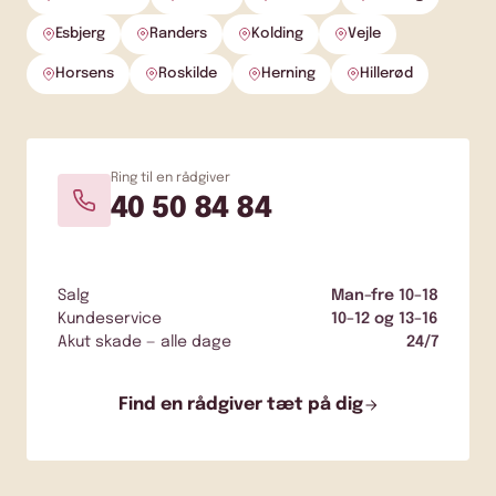
Esbjerg
Randers
Kolding
Vejle
Horsens
Roskilde
Herning
Hillerød
Ring til en rådgiver
40 50 84 84
Salg
Man–fre 10–18
Kundeservice
10–12 og 13–16
Akut skade — alle dage
24/7
Find en rådgiver tæt på dig