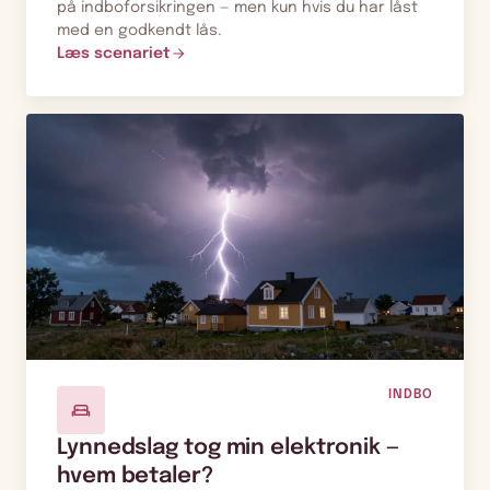
på indboforsikringen — men kun hvis du har låst
med en godkendt lås.
Læs scenariet
INDBO
Lynnedslag tog min elektronik —
hvem betaler?