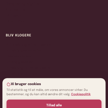
Gebyrer og afgifter
Kontakt os
Få hjælp
Få et tilbud
BLIV KLOGERE
Bilforsikring efter mærke
Forsikringsscenarier
Livshændelser
Forebyg skader
Forsikring til pensionister
Forsikring til unge
Forsikring til studerende
Vi bruger cookies
Forsikring til køreskolebil
Til statistik og til at måle, om vores annoncer virker. Du
bestemmer, og du kan altid ændre dit valg.
Cookiepolitik
Tillad alle