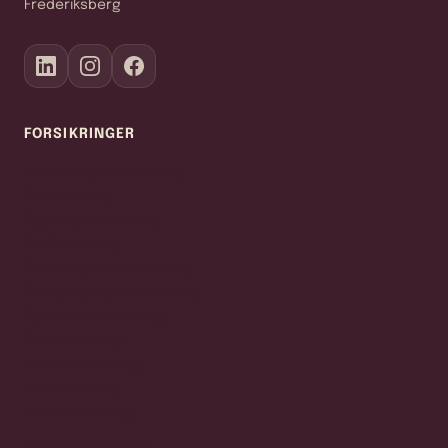
Frederiksberg
FORSIKRINGER
Autocamperforsikring
Bilforsikring
Bygningsforsikring
Bådforsikring
Børneulykkesforsikring
Campingvognsforsikring
Ejerskifteforsikring
Elbilforsikring
Hundeforsikring
Husforsikring
Indboforsikring
Knallertforsikring