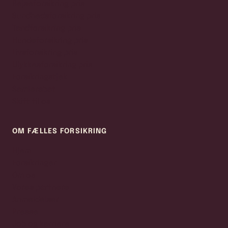
Rejseforsikring pris
Sundhedsforsikring pris
Tandforsikring pris
Hundeforsikring pris
Livsforsikring pris
Ulykkesforsikring pris
Forsikringstjek
Samlerabat
Skift til os
OM FÆLLES FORSIKRING
Hjem
Forsikringer
Om os
Vores partnere
Anmeldelser
Presse
Job og karriere