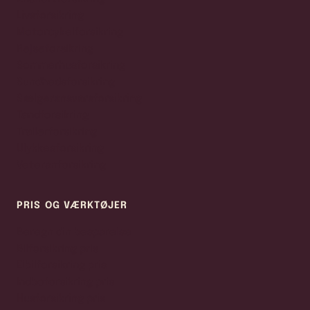
Livsforsikring
Motorcykelforsikring
Rejseforsikring
Sommerhusforsikring
Sundhedsforsikring
Sælgeransvarsforsikring
Tandforsikring
Trailerforsikring
Ulykkesforsikring
Veteranforsikring
PRIS OG VÆRKTØJER
Beregn din besparelse
Bilforsikring pris
Elbilforsikring pris
Indboforsikring pris
Husforsikring pris