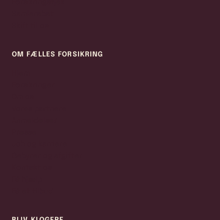
Forsikringstjek
Samlerabat
Skift til os
OM FÆLLES FORSIKRING
Hjem
Forsikringer
Om os
Vores partnere
Anmeldelser
Presse
Job og karriere
Gebyrer og afgifter
Kontakt os
Få hjælp
Få et tilbud
BLIV KLOGERE