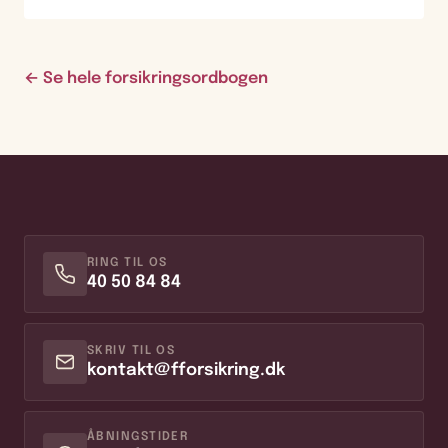
← Se hele forsikringsordbogen
RING TIL OS
40 50 84 84
SKRIV TIL OS
kontakt@fforsikring.dk
ÅBNINGSTIDER