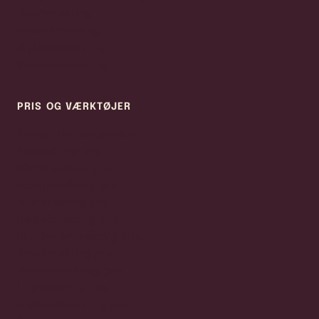
Tandforsikring
Trailerforsikring
Ulykkesforsikring
Veteranforsikring
PRIS OG VÆRKTØJER
Beregn din besparelse
Bilforsikring pris
Elbilforsikring pris
Indboforsikring pris
Husforsikring pris
Rejseforsikring pris
Sundhedsforsikring pris
Tandforsikring pris
Hundeforsikring pris
Livsforsikring pris
Ulykkesforsikring pris