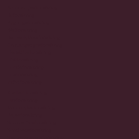
Autocamperforsikring
Bilforsikring
Bygningsforsikring
Bådforsikring
Børneulykkesforsikring
Campingvognsforsikring
Ejerskifteforsikring
Elbilforsikring
Hundeforsikring
Husforsikring
Indboforsikring
Knallertforsikring
Livsforsikring
Motorcykelforsikring
Rejseforsikring
Sommerhusforsikring
Sundhedsforsikring
Sælgeransvarsforsikring