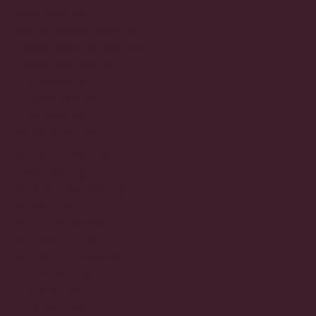
Bådforsikring
Børneulykkesforsikring
Campingvognsforsikring
Ejerskifteforsikring
Elbilforsikring
Hundeforsikring
Husforsikring
Indboforsikring
Knallertforsikring
Livsforsikring
Motorcykelforsikring
Rejseforsikring
Sommerhusforsikring
Sundhedsforsikring
Sælgeransvarsforsikring
Tandforsikring
Trailerforsikring
Ulykkesforsikring