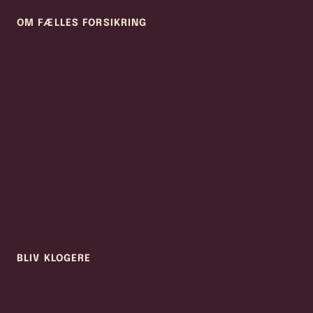
OM FÆLLES FORSIKRING
Hjem
Forsikringer
Om os
Vores partnere
Anmeldelser
Presse
Job og karriere
Gebyrer og afgifter
Kontakt os
Få hjælp
Få et tilbud
BLIV KLOGERE
Bilforsikring efter mærke
Forsikringsscenarier