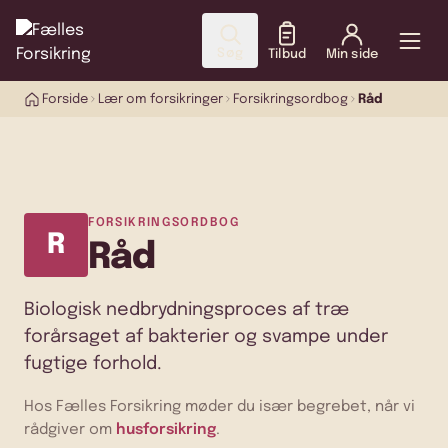
Søg
Tilbud
Min side
Forside
Lær om forsikringer
Forsikringsordbog
Råd
FORSIKRINGSORDBOG
R
Råd
Biologisk nedbrydningsproces af træ
forårsaget af bakterier og svampe under
fugtige forhold.
Hos Fælles Forsikring møder du især begrebet, når vi
rådgiver om
husforsikring
.