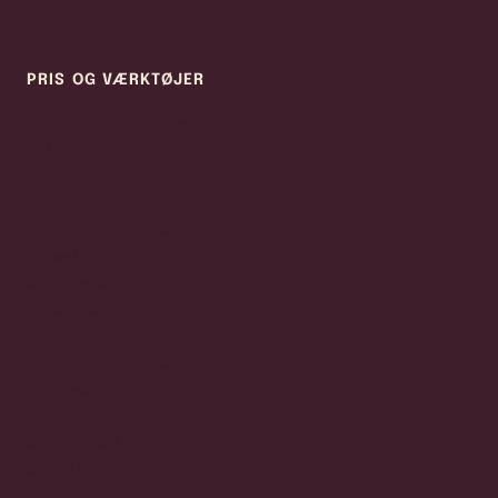
Veteranforsikring
PRIS OG VÆRKTØJER
Beregn din besparelse
Bilforsikring pris
Elbilforsikring pris
Indboforsikring pris
Husforsikring pris
Rejseforsikring pris
Sundhedsforsikring pris
Tandforsikring pris
Hundeforsikring pris
Livsforsikring pris
Ulykkesforsikring pris
Forsikringstjek
Samlerabat
Skift til os