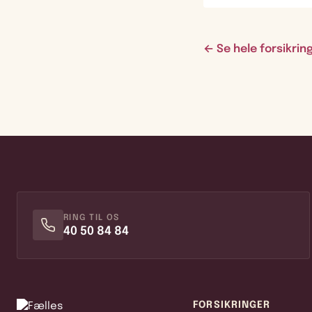
← Se hele forsikri
RING TIL OS
40 50 84 84
FORSIKRINGER