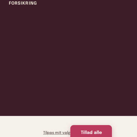
FORSIKRING
Bilforsikring efter
Hjem
mærke
Forsikringer
Forsikringsscenarier
Om os
Livshændelser
Vores partnere
Forebyg skader
Anmeldelser
Forsikring til
Presse
pensionister
Job og karriere
Forsikring til unge
Gebyrer og afgifter
Forsikring til
Kontakt os
studerende
Få hjælp
Forsikring til
Få et tilbud
køreskolebil
Tillad alle
Tilpas mit valg
Handelsbetingelser
Cookie politik
Privatlivspolitik