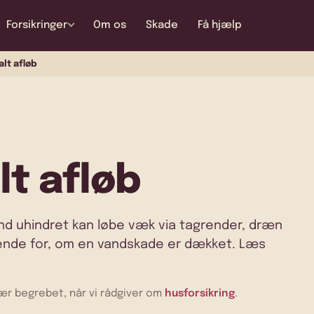
Forsikringer
Om os
Skade
Få hjælp
lt afløb
t afløb
and uhindret kan løbe væk via tagrender, dræn
rende for, om en vandskade er dækket. Læs
ær begrebet, når vi rådgiver om
husforsikring
.