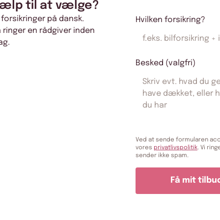
jælp til at vælge?
 forsikringer på dansk.
Hvilken forsikring?
å ringer en rådgiver inden
ag.
Besked (valgfri)
Ved at sende formularen ac
vores
privatlivspolitik
. Vi ring
sender ikke spam.
Få mit tilbu