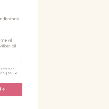
cepterer du
er dig op — vi
d
→