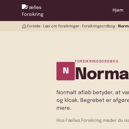
Hjem
Forside
Lær om forsikringer
Forsikringsordbog
Norma
FORSIKRINGSORDBOG
Normal
N
Normalt afløb betyder, at v
og kloak. Begrebet er afgø
mere.
Hos Fælles Forsikring møder du is