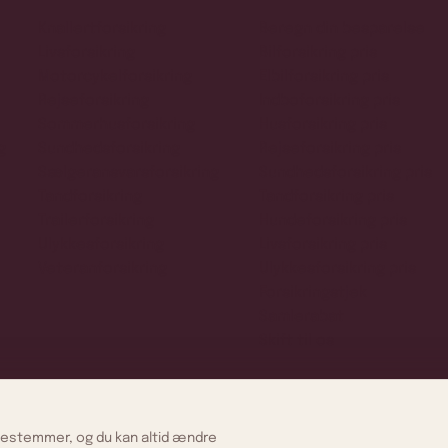
Knallertforsikring
Beregn din besparelse
Livsforsikring
Bilforsikring pris
Motorcykelforsikring
Elbilforsikring pris
Rejseforsikring
Indboforsikring pris
Sommerhusforsikring
Husforsikring pris
g
Sundhedsforsikring
Rejseforsikring pris
Sælgeransvarsforsikring
Sundhedsforsikring pris
Tandforsikring
Tandforsikring pris
Trailerforsikring
Hundeforsikring pris
Ulykkesforsikring
Livsforsikring pris
Veteranforsikring
Ulykkesforsikring pris
Forsikringstjek
Samlerabat
Skift til os
u bestemmer, og du kan altid ændre