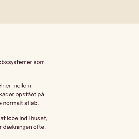
afløbssystemer som
elner mellem
kader opstået på
e normalt afløb.
t løbe ind i huset,
gør dækningen ofte,