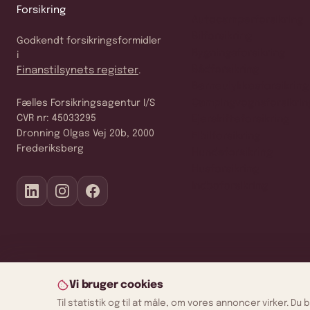
Autocamperforsikring
Bilforsikring
Godkendt forsikringsformidler
Bygningsforsikring
i
Bådforsikring
Finanstilsynets register
.
Børneulykkesforsikring
Campingvognsforsikrin
Fælles Forsikringsagentur I/S
CVR nr: 45033295
Ejerskifteforsikring
Dronning Olgas Vej 20b, 2000
Elbilforsikring
Frederiksberg
Hundeforsikring
Husforsikring
Indboforsikring
Vi bruger cookies
Til statistik og til at måle, om vores annoncer virker. D
Copyright © 2026 · Fælles Forsikring