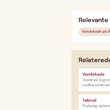
Relevante 
Vandskade på 
Relatered
Vandskade
Skade på bygnin
nedbørsindtræn
Tøbrud
Pludselig optøn