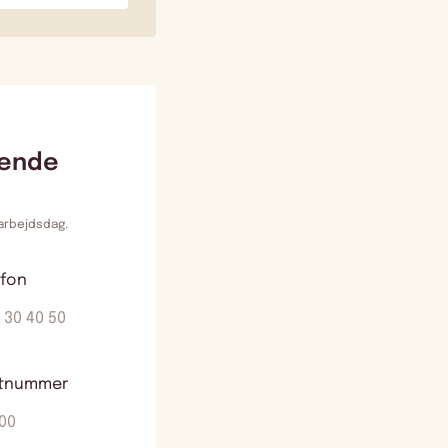
tende
 arbejdsdag.
efon
tnummer