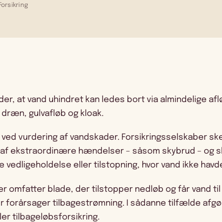
orsikring
der, at vand uhindret kan ledes bort via almindelige 
 dræn, gulvafløb og kloak.
t ved vurdering af vandskader. Forsikringsselskaber sk
 af ekstraordinære hændelser – såsom skybrud – og s
vedligeholdelse eller tilstopning, hvor vand ikke havd
 omfatter blade, der tilstopper nedløb og får vand til a
der forårsager tilbagestrømning. I sådanne tilfælde af
ler tilbageløbsforsikring.