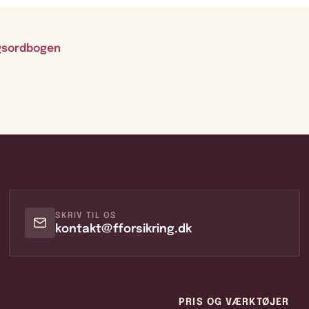
ngsordbogen
SKRIV TIL OS
kontakt@fforsikring.dk
PRIS OG VÆRKTØJER